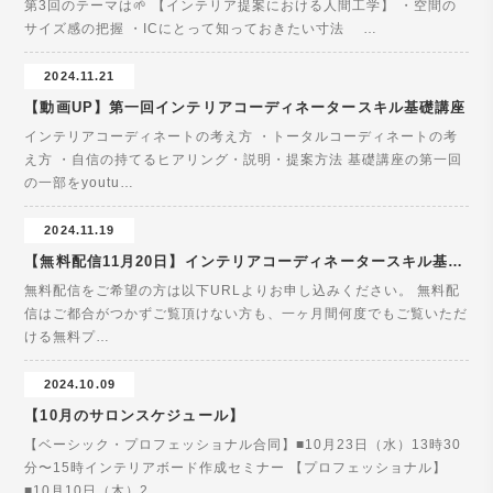
第3回のテーマは🌱 【インテリア提案における人間工学】 ・空間の
サイズ感の把握 ・ICにとって知っておきたい寸法 …
2024.11.21
【動画UP】第一回インテリアコーディネータースキル基礎講座
インテリアコーディネートの考え方 ・トータルコーディネートの考
え方 ・自信の持てるヒアリング・説明・提案方法 基礎講座の第一回
の一部をyoutu…
2024.11.19
【無料配信11月20日】インテリアコーディネータースキル基礎講座
無料配信をご希望の方は以下URLよりお申し込みください。 無料配
信はご都合がつかずご覧頂けない方も、一ヶ月間何度でもご覧いただ
ける無料プ…
2024.10.09
【10月のサロンスケジュール】
【ベーシック・プロフェッショナル合同】■10月23日（水）13時30
分〜15時インテリアボード作成セミナー 【プロフェッショナル】
■10月10日（木）2…